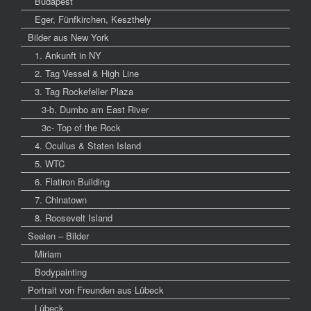
Budapest
Eger, Fünfkirchen, Keszthely
Bilder aus New York
1. Ankunft in NY
2. Tag Vessel & High Line
3. Tag Rockefeller Plaza
3-b. Dumbo am East River
3c- Top of the Rock
4. Ocullus & Staten Island
5. WTC
6. Flatiron Building
7. Chinatown
8. Roosevelt Island
Seelen – Bilder
Miriam
Bodypainting
Portrait von Freunden aus Lübeck
Lübeck