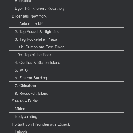
Budapest
Eger, Fünfkirchen, Keszthely
Bilder aus New York
1. Ankunft in NY
2. Tag Vessel & High Line
3. Tag Rockefeller Plaza
3-b. Dumbo am East River
3c- Top of the Rock
4. Ocullus & Staten Island
5. WTC
6. Flatiron Building
7. Chinatown
8. Roosevelt Island
Seelen – Bilder
Miriam
Bodypainting
Portrait von Freunden aus Lübeck
Lübeck