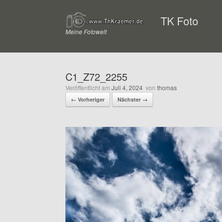
Zum
Inhalt
TK Foto
springen
Meine Fotowelt
C1_Z72_2255
Veröffentlicht am
Juli 4, 2024
von
thomas
← Vorheriger
Nächster →