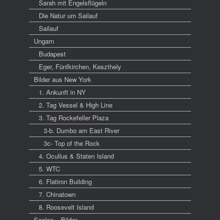
Sarah mit Engelsflügeln
Die Natur um Sailauf
Sailauf
Ungarn
Budapest
Eger, Fünfkirchen, Keszthely
Bilder aus New York
1. Ankunft in NY
2. Tag Vessel & High Line
3. Tag Rockefeller Plaza
3-b. Dumbo am East River
3c- Top of the Rock
4. Ocullus & Staten Island
5. WTC
6. Flatiron Building
7. Chinatown
8. Roosevelt Island
Seelen – Bilder