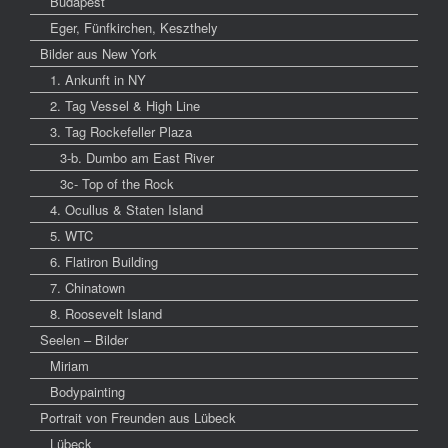
Budapest
Eger, Fünfkirchen, Keszthely
Bilder aus New York
1. Ankunft in NY
2. Tag Vessel & High Line
3. Tag Rockefeller Plaza
3-b. Dumbo am East River
3c- Top of the Rock
4. Ocullus & Staten Island
5. WTC
6. Flatiron Building
7. Chinatown
8. Roosevelt Island
Seelen – Bilder
Miriam
Bodypainting
Portrait von Freunden aus Lübeck
Lübeck