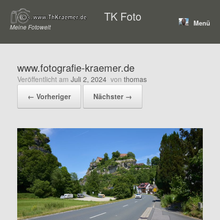
Zum
TK Foto
Inhalt
Menü
springen
Meine Fotowelt
www.fotografie-kraemer.de
Veröffentlicht am
Juli 2, 2024
von
thomas
← Vorheriger
Nächster →