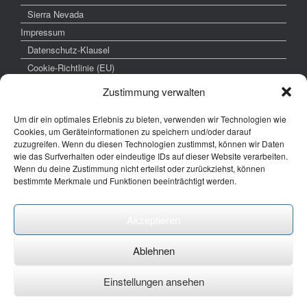
Sierra Nevada
Impressum
Datenschutz-Klausel
Cookie-Richtlinie (EU)
Zustimmung verwalten
Um dir ein optimales Erlebnis zu bieten, verwenden wir Technologien wie
weitere interessante Links
Cookies, um Geräteinformationen zu speichern und/oder darauf
zuzugreifen. Wenn du diesen Technologien zustimmst, können wir Daten
www.hochzeitsfoto-tk.de
wie das Surfverhalten oder eindeutige IDs auf dieser Website verarbeiten.
Wenn du deine Zustimmung nicht erteilst oder zurückziehst, können
www.fotografie-kraemer.de
bestimmte Merkmale und Funktionen beeinträchtigt werden.
Fotocommunity
Akzeptieren
E-Mail: thomas ( @) thomas-kraemer-fotografie.de
Ablehnen
Einstellungen ansehen
Ein Theme von
SiteOrigin