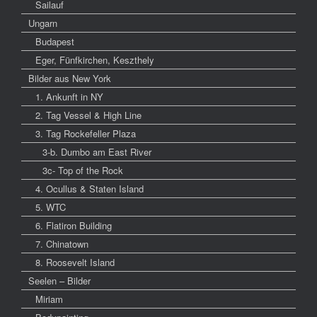
Sailauf
Ungarn
Budapest
Eger, Fünfkirchen, Keszthely
Bilder aus New York
1. Ankunft in NY
2. Tag Vessel & High Line
3. Tag Rockefeller Plaza
3-b. Dumbo am East River
3c- Top of the Rock
4. Ocullus & Staten Island
5. WTC
6. Flatiron Building
7. Chinatown
8. Roosevelt Island
Seelen – Bilder
Miriam