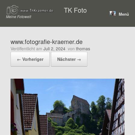
Zum
TK Foto
Inhalt
Menü
springen
Meine Fotowelt
www.fotografie-kraemer.de
Veröffentlicht am
Juli 2, 2024
von
thomas
← Vorheriger
Nächster →