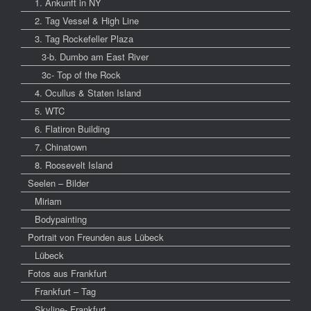
1. Ankunft in NY
2. Tag Vessel & High Line
3. Tag Rockefeller Plaza
3-b. Dumbo am East River
3c- Top of the Rock
4. Ocullus & Staten Island
5. WTC
6. Flatiron Building
7. Chinatown
8. Roosevelt Island
Seelen – Bilder
Miriam
Bodypainting
Portrait von Freunden aus Lübeck
Lübeck
Fotos aus Frankfurt
Frankfurt – Tag
Skyline- Frankfurt