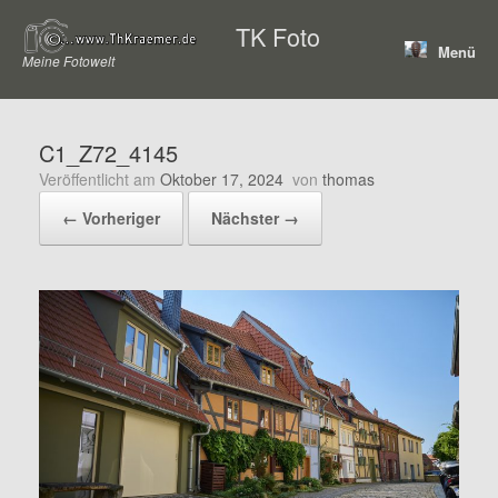
Zum
TK Foto
Inhalt
Menü
springen
Meine Fotowelt
C1_Z72_4145
Veröffentlicht am
Oktober 17, 2024
von
thomas
← Vorheriger
Nächster →