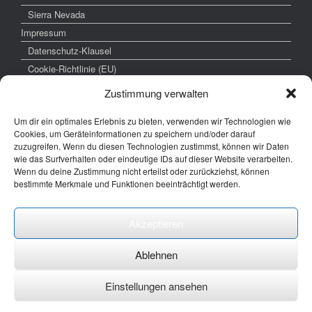
Sierra Nevada
Impressum
Datenschutz-Klausel
Cookie-Richtlinie (EU)
Zustimmung verwalten
Um dir ein optimales Erlebnis zu bieten, verwenden wir Technologien wie
weitere interessante Links
Cookies, um Geräteinformationen zu speichern und/oder darauf
zuzugreifen. Wenn du diesen Technologien zustimmst, können wir Daten
www.hochzeitsfoto-tk.de
wie das Surfverhalten oder eindeutige IDs auf dieser Website verarbeiten.
Wenn du deine Zustimmung nicht erteilst oder zurückziehst, können
www.fotografie-kraemer.de
bestimmte Merkmale und Funktionen beeinträchtigt werden.
Fotocommunity
Akzeptieren
E-Mail: thomas ( @) thomas-kraemer-fotografie.de
Ablehnen
Einstellungen ansehen
Ein Theme von
SiteOrigin