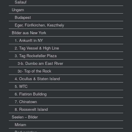
Sailauf
Ungarn
Budapest
Eger, Fünfkirchen, Keszthely
Bilder aus New York
1. Ankunft in NY
2. Tag Vessel & High Line
3. Tag Rockefeller Plaza
3-b. Dumbo am East River
3c- Top of the Rock
4. Ocullus & Staten Island
5. WTC
6. Flatiron Building
7. Chinatown
8. Roosevelt Island
Seelen – Bilder
Miriam