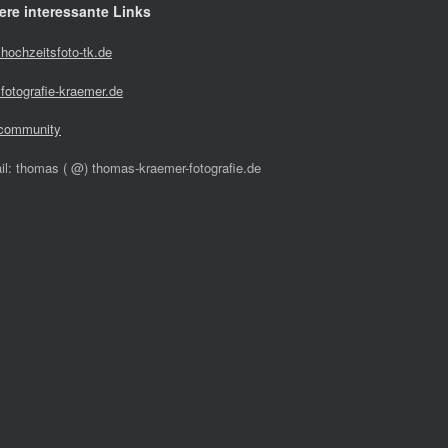
ere interessante Links
hochzeitsfoto-tk.de
fotografie-kraemer.de
community
il: thomas ( @) thomas-kraemer-fotografie.de