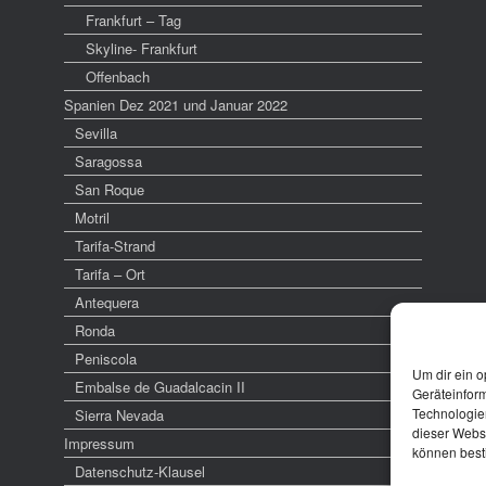
Frankfurt – Tag
Skyline- Frankfurt
Offenbach
Spanien Dez 2021 und Januar 2022
Sevilla
Saragossa
San Roque
Motril
Tarifa-Strand
Tarifa – Ort
Antequera
Ronda
Peniscola
Um dir ein o
Embalse de Guadalcacin II
Geräteinfor
Technologien
Sierra Nevada
dieser Websi
Impressum
können best
Datenschutz-Klausel