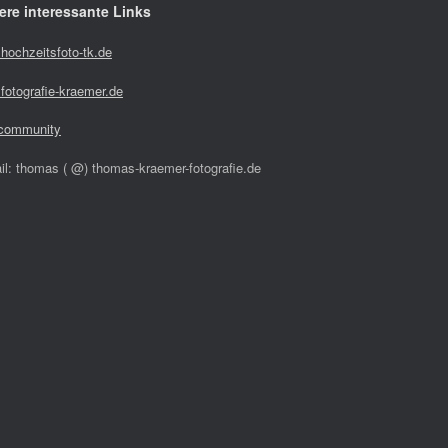
ere interessante Links
hochzeitsfoto-tk.de
fotografie-kraemer.de
community
il: thomas ( @) thomas-kraemer-fotografie.de