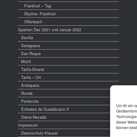
Frankfurt – Tag
Skyline- Frankfurt
Offenbach
Spanien Dez 2021 und Januar 2022
Sevilla
Saragossa
San Roque
Motril
Tarifa-Strand
Tarifa – Ort
Antequera
Ronda
Peniscola
Um dir ein o
Embalse de Guadalcacin II
Geräteinfor
Technologien
Sierra Nevada
dieser Websi
Impressum
können best
Datenschutz-Klausel