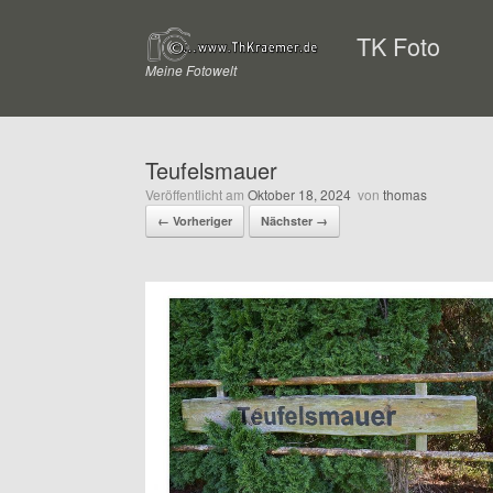
Zum
Inhalt
TK Foto
springen
Meine Fotowelt
Teufelsmauer
Veröffentlicht am
Oktober 18, 2024
von
thomas
← Vorheriger
Nächster →