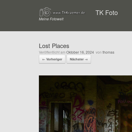
Zum
Inhalt
TK Foto
springen
Meine Fotowelt
Lost Places
Veröffentlicht am
Oktober 16, 2024
von
thomas
← Vorheriger
Nächster →