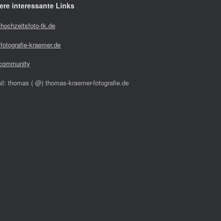
ere interessante Links
hochzeitsfoto-tk.de
fotografie-kraemer.de
community
il: thomas ( @) thomas-kraemer-fotografie.de