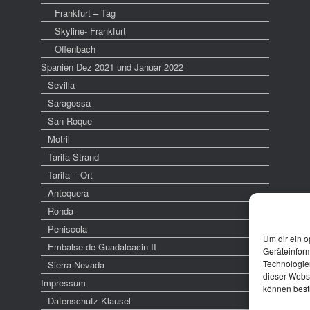
Frankfurt – Tag
Skyline- Frankfurt
Offenbach
Spanien Dez 2021 und Januar 2022
Sevilla
Saragossa
San Roque
Motril
Tarifa-Strand
Tarifa – Ort
Antequera
Ronda
Peniscola
Um dir ein o
Embalse de Guadalcacin II
Geräteinfor
Technologien
Sierra Nevada
dieser Websi
Impressum
können best
Datenschutz-Klausel