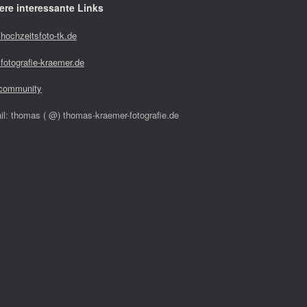
ere interessante Links
hochzeitsfoto-tk.de
fotografie-kraemer.de
community
il: thomas ( @) thomas-kraemer-fotografie.de