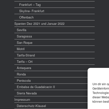
Frankfurt – Tag
Skyline- Frankfurt
Offenbach
Spanien Dez 2021 und Januar 2022
Sevilla
Saragossa
San Roque
Motril
Tarifa-Strand
Tarifa – Ort
Antequera
Ronda
Peniscola
Um dir ein o
Embalse de Guadalcacin II
Geräteinfor
Technologien
Sierra Nevada
dieser Websi
Impressum
können best
Datenschutz-Klausel