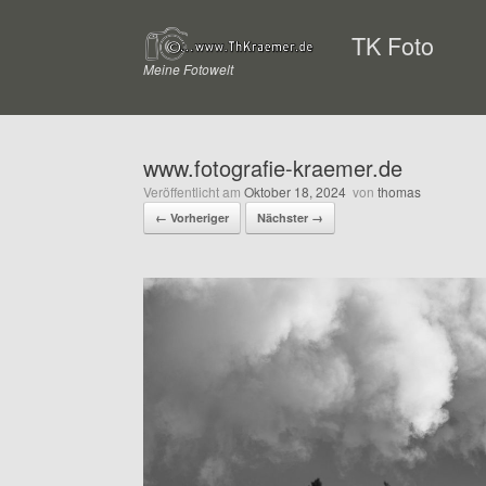
Zum
Inhalt
TK Foto
springen
Meine Fotowelt
www.fotografie-kraemer.de
Veröffentlicht am
Oktober 18, 2024
von
thomas
← Vorheriger
Nächster →