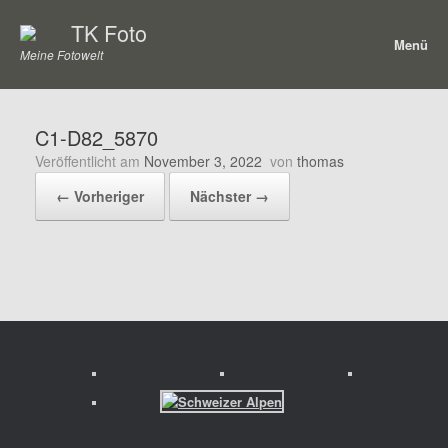
Zum
TK Foto
Inhalt
Menü
springen
Meine Fotowelt
C1-D82_5870
Veröffentlicht am
November 3, 2022
von
thomas
← Vorheriger
Nächster →