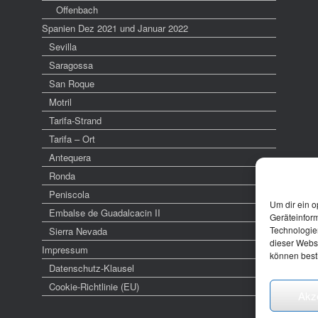
Offenbach
Spanien Dez 2021 und Januar 2022
Sevilla
Saragossa
San Roque
Motril
Tarifa-Strand
Tarifa – Ort
Antequera
Ronda
Peniscola
Um dir ein o
Embalse de Guadalcacin II
Geräteinfor
Technologien
Sierra Nevada
dieser Websi
Impressum
können best
Datenschutz-Klausel
Cookie-Richtlinie (EU)
Akz