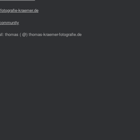
fotografie-kraemer.de
community
il: thomas ( @) thomas-kraemer-fotografie.de