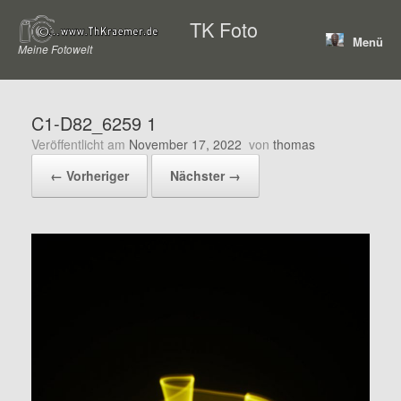
Zum
TK Foto
Inhalt
Menü
springen
Meine Fotowelt
C1-D82_6259 1
Veröffentlicht am
November 17, 2022
von
thomas
← Vorheriger
Nächster →