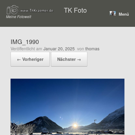
Zum
TK Foto
Inhalt
Menü
springen
Meine Fotowelt
IMG_1990
Veröffentlicht am
Januar 20, 2025
von
thomas
← Vorheriger
Nächster →