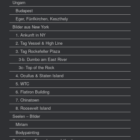
Ungarn
Budapest
Eger, Fünfkirchen, Keszthely
Bilder aus New York
1. Ankunft in NY
2. Tag Vessel & High Line
3. Tag Rockefeller Plaza
3-b. Dumbo am East River
3c- Top of the Rock
4. Ocullus & Staten Island
5. WTC
6. Flatiron Building
7. Chinatown
8. Roosevelt Island
Seelen – Bilder
Miriam
Bodypainting