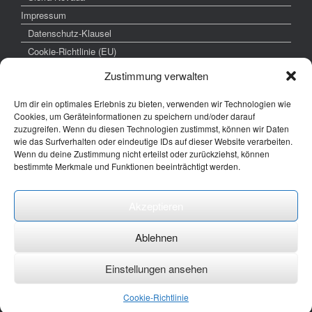
Impressum
Datenschutz-Klausel
Cookie-Richtlinie (EU)
Zustimmung verwalten
weitere interessante Links
Um dir ein optimales Erlebnis zu bieten, verwenden wir Technologien wie
Cookies, um Geräteinformationen zu speichern und/oder darauf
zuzugreifen. Wenn du diesen Technologien zustimmst, können wir Daten
www.hochzeitsfoto-tk.de
wie das Surfverhalten oder eindeutige IDs auf dieser Website verarbeiten.
Wenn du deine Zustimmung nicht erteilst oder zurückziehst, können
www.fotografie-kraemer.de
bestimmte Merkmale und Funktionen beeinträchtigt werden.
Fotocommunity
Akzeptieren
E-Mail: thomas ( @) thomas-kraemer-fotografie.de
Ablehnen
Einstellungen ansehen
Ein Theme von
SiteOrigin
Cookie-Richtlinie