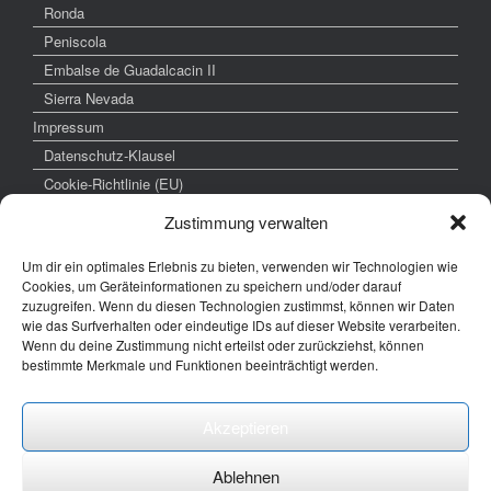
Ronda
Peniscola
Embalse de Guadalcacin II
Sierra Nevada
Impressum
Datenschutz-Klausel
Cookie-Richtlinie (EU)
Zustimmung verwalten
Um dir ein optimales Erlebnis zu bieten, verwenden wir Technologien wie
weitere interessante Links
Cookies, um Geräteinformationen zu speichern und/oder darauf
zuzugreifen. Wenn du diesen Technologien zustimmst, können wir Daten
www.hochzeitsfoto-tk.de
wie das Surfverhalten oder eindeutige IDs auf dieser Website verarbeiten.
Wenn du deine Zustimmung nicht erteilst oder zurückziehst, können
www.fotografie-kraemer.de
bestimmte Merkmale und Funktionen beeinträchtigt werden.
Fotocommunity
Akzeptieren
E-Mail: thomas ( @) thomas-kraemer-fotografie.de
Ablehnen