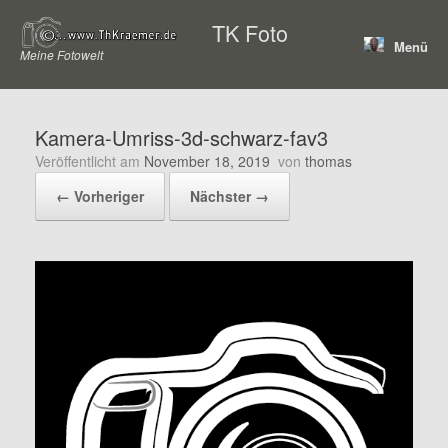
Zum
TK Foto
Inhalt
Menü
springen
Meine Fotowelt
Kamera-Umriss-3d-schwarz-fav3
Veröffentlicht am
November 18, 2019
von
thomas
← Vorheriger
Nächster →