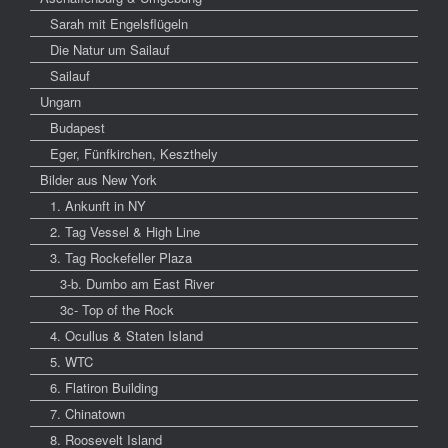
Sarah mit Engelsflügeln
Die Natur um Sailauf
Sailauf
Ungarn
Budapest
Eger, Fünfkirchen, Keszthely
Bilder aus New York
1. Ankunft in NY
2. Tag Vessel & High Line
3. Tag Rockefeller Plaza
3-b. Dumbo am East River
3c- Top of the Rock
4. Ocullus & Staten Island
5. WTC
6. Flatiron Building
7. Chinatown
8. Roosevelt Island