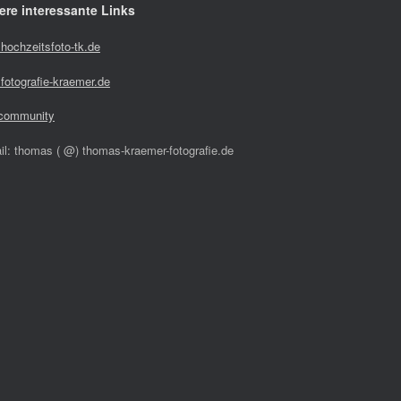
ere interessante Links
hochzeitsfoto-tk.de
fotografie-kraemer.de
community
il: thomas ( @) thomas-kraemer-fotografie.de