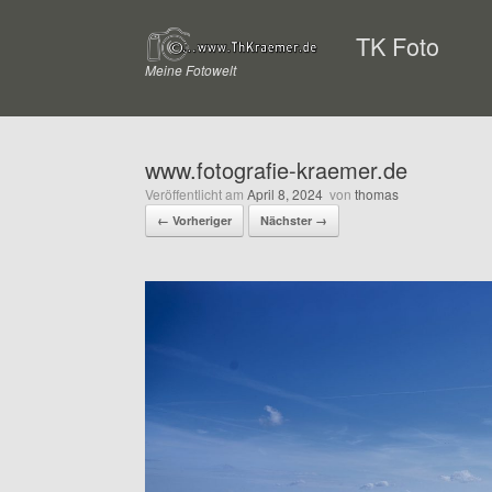
Zum
Inhalt
TK Foto
springen
Meine Fotowelt
www.fotografie-kraemer.de
Veröffentlicht am
April 8, 2024
von
thomas
← Vorheriger
Nächster →