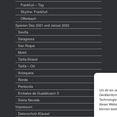
Frankfurt – Tag
Skyline- Frankfurt
Offenbach
Spanien Dez 2021 und Januar 2022
Sevilla
Saragossa
San Roque
Motril
Tarifa-Strand
Tarifa – Ort
Antequera
Ronda
Peniscola
Um dir ein o
Embalse de Guadalcacin II
Geräteinfor
Technologien
Sierra Nevada
dieser Websi
Impressum
können best
Datenschutz-Klausel