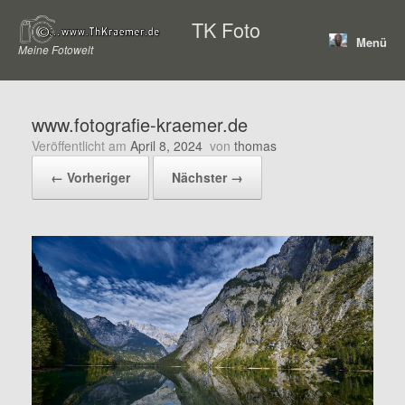
Zum
TK Foto
Inhalt
Menü
springen
Meine Fotowelt
www.fotografie-kraemer.de
Veröffentlicht am
April 8, 2024
von
thomas
← Vorheriger
Nächster →