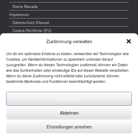
Sierra Nevada
Impressum
Datenschutz-Klausel
Cookie-Richtlinie (EU)
Zustimmung verwalten
Um dir ein optimales Erlebnis zu bieten, verwenden wir Technologien wie
weitere interessante Links
Cookies, um Geräteinformationen zu speichern und/oder darauf
zuzugreifen. Wenn du diesen Technologien zustimmst, können wir Daten
www.hochzeitsfoto-tk.de
wie das Surfverhalten oder eindeutige IDs auf dieser Website verarbeiten.
Wenn du deine Zustimmung nicht erteilst oder zurückziehst, können
www.fotografie-kraemer.de
bestimmte Merkmale und Funktionen beeinträchtigt werden.
Fotocommunity
Akzeptieren
E-Mail: thomas ( @) thomas-kraemer-fotografie.de
Ablehnen
Einstellungen ansehen
Ein Theme von
SiteOrigin