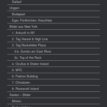
Sailauf
Ungarn
Budapest
Eger, Fünfkirchen, Keszthely
Bilder aus New York
1. Ankunft in NY
2. Tag Vessel & High Line
3. Tag Rockefeller Plaza
3-b. Dumbo am East River
3c- Top of the Rock
4. Ocullus & Staten Island
5. WTC
6. Flatiron Building
7. Chinatown
8. Roosevelt Island
Seelen – Bilder
Miriam