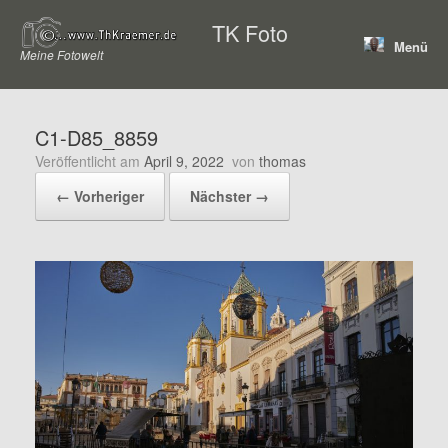
Zum
TK Foto
Inhalt
Menü
springen
Meine Fotowelt
C1-D85_8859
Veröffentlicht am
April 9, 2022
von
thomas
← Vorheriger
Nächster →