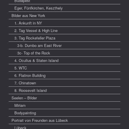
Budapest
Eger, Fünfkirchen, Keszthely
Bilder aus New York
1. Ankunft in NY
2. Tag Vessel & High Line
3. Tag Rockefeller Plaza
3-b. Dumbo am East River
3c- Top of the Rock
4. Ocullus & Staten Island
5. WTC
6. Flatiron Building
7. Chinatown
8. Roosevelt Island
Seelen – Bilder
Miriam
Bodypainting
Portrait von Freunden aus Lübeck
Lübeck