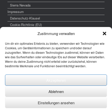
Sierra Nevada
Impressum
Datenschutz-Klausel
Cookie-Richtlinie (EU)
Zustimmung verwalten
Um dir ein optimales Erlebnis zu bieten, verwenden wir Technologien wie
weitere interessante Links
Cookies, um Geräteinformationen zu speichern und/oder darauf
zuzugreifen. Wenn du diesen Technologien zustimmst, können wir Daten
www.hochzeitsfoto-tk.de
wie das Surfverhalten oder eindeutige IDs auf dieser Website verarbeiten.
Wenn du deine Zustimmung nicht erteilst oder zurückziehst, können
www.fotografie-kraemer.de
bestimmte Merkmale und Funktionen beeinträchtigt werden.
Fotocommunity
Akzeptieren
E-Mail: thomas ( @) thomas-kraemer-fotografie.de
Ablehnen
Einstellungen ansehen
Ein Theme von
SiteOrigin