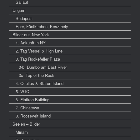
Sailauf
Ungarn
Budapest
Eger, Fünfkirchen, Keszthely
Bilder aus New York
1. Ankunft in NY
2. Tag Vessel & High Line
3. Tag Rockefeller Plaza
3-b. Dumbo am East River
3c- Top of the Rock
4. Ocullus & Staten Island
5. WTC
6. Flatiron Building
7. Chinatown
8. Roosevelt Island
Seelen – Bilder
Miriam