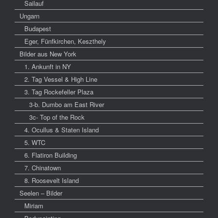
Sailauf
Ungarn
Budapest
Eger, Fünfkirchen, Keszthely
Bilder aus New York
1. Ankunft in NY
2. Tag Vessel & High Line
3. Tag Rockefeller Plaza
3-b. Dumbo am East River
3c- Top of the Rock
4. Ocullus & Staten Island
5. WTC
6. Flatiron Building
7. Chinatown
8. Roosevelt Island
Seelen – Bilder
Miriam