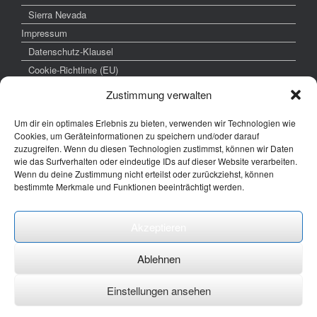
Sierra Nevada
Impressum
Datenschutz-Klausel
Cookie-Richtlinie (EU)
Zustimmung verwalten
Um dir ein optimales Erlebnis zu bieten, verwenden wir Technologien wie
weitere interessante Links
Cookies, um Geräteinformationen zu speichern und/oder darauf
zuzugreifen. Wenn du diesen Technologien zustimmst, können wir Daten
www.hochzeitsfoto-tk.de
wie das Surfverhalten oder eindeutige IDs auf dieser Website verarbeiten.
Wenn du deine Zustimmung nicht erteilst oder zurückziehst, können
www.fotografie-kraemer.de
bestimmte Merkmale und Funktionen beeinträchtigt werden.
Fotocommunity
Akzeptieren
E-Mail: thomas ( @) thomas-kraemer-fotografie.de
Ablehnen
Einstellungen ansehen
Ein Theme von
SiteOrigin