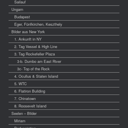
Sailauf
Ungarn
Budapest
Eger, Fünfkirchen, Keszthely
Bilder aus New York
1. Ankunft in NY
2. Tag Vessel & High Line
3. Tag Rockefeller Plaza
3-b. Dumbo am East River
3c- Top of the Rock
4. Ocullus & Staten Island
5. WTC
6. Flatiron Building
7. Chinatown
8. Roosevelt Island
Seelen – Bilder
Miriam