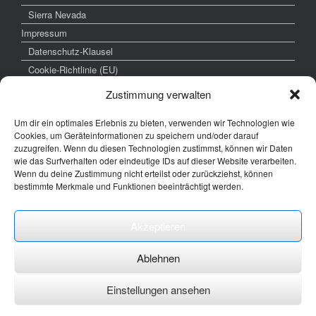
Sierra Nevada
Impressum
Datenschutz-Klausel
Cookie-Richtlinie (EU)
Zustimmung verwalten
Um dir ein optimales Erlebnis zu bieten, verwenden wir Technologien wie
weitere interessante Links
Cookies, um Geräteinformationen zu speichern und/oder darauf
zuzugreifen. Wenn du diesen Technologien zustimmst, können wir Daten
www.hochzeitsfoto-tk.de
wie das Surfverhalten oder eindeutige IDs auf dieser Website verarbeiten.
Wenn du deine Zustimmung nicht erteilst oder zurückziehst, können
www.fotografie-kraemer.de
bestimmte Merkmale und Funktionen beeinträchtigt werden.
Fotocommunity
Akzeptieren
E-Mail: thomas ( @) thomas-kraemer-fotografie.de
Ablehnen
Einstellungen ansehen
Ein Theme von
SiteOrigin