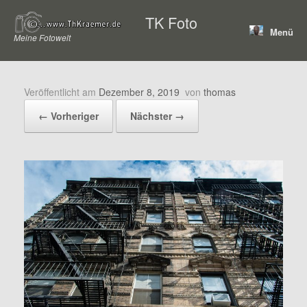
Zum
TK Foto
Inhalt
Menü
springen
Meine Fotowelt
Veröffentlicht am
Dezember 8, 2019
von
thomas
← Vorheriger
Nächster →