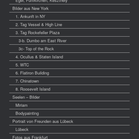
Eger, Fünfkirchen, Keszthely
Bilder aus New York
1. Ankunft in NY
2. Tag Vessel & High Line
3. Tag Rockefeller Plaza
3-b. Dumbo am East River
3c- Top of the Rock
4. Ocullus & Staten Island
5. WTC
6. Flatiron Building
7. Chinatown
8. Roosevelt Island
Seelen – Bilder
Miriam
Bodypainting
Portrait von Freunden aus Lübeck
Lübeck
Fotos aus Frankfurt