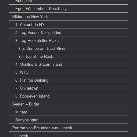
Budapest
Eger, Fünfkirchen, Keszthely
Bilder aus New York
1. Ankunft in NY
2. Tag Vessel & High Line
3. Tag Rockefeller Plaza
3-b. Dumbo am East River
3c- Top of the Rock
4. Ocullus & Staten Island
5. WTC
6. Flatiron Building
7. Chinatown
8. Roosevelt Island
Seelen – Bilder
Miriam
Bodypainting
Portrait von Freunden aus Lübeck
Lübeck