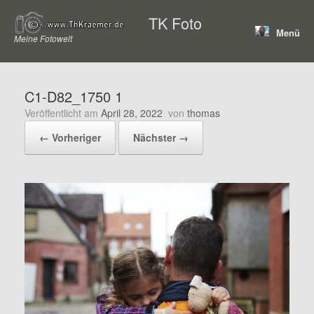
Zum
TK Foto
Inhalt
Menü
springen
Meine Fotowelt
C1-D82_1750 1
Veröffentlicht am
April 28, 2022
von
thomas
← Vorheriger
Nächster →