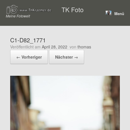
Zum
TK Foto
Inhalt
Menü
springen
Meine Fotowelt
C1-D82_1771
Veröffentlicht am
April 28, 2022
von
thomas
← Vorheriger
Nächster →