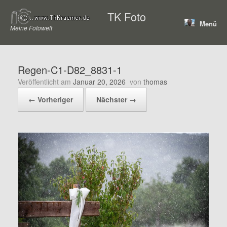
Zum
TK Foto
Inhalt
Menü
springen
Meine Fotowelt
Regen-C1-D82_8831-1
Veröffentlicht am
Januar 20, 2026
von
thomas
← Vorheriger
Nächster →