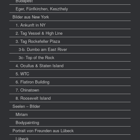
Budapest
Eger, Fünfkirchen, Keszthely
Bilder aus New York
1. Ankunft in NY
2. Tag Vessel & High Line
3. Tag Rockefeller Plaza
3-b. Dumbo am East River
3c- Top of the Rock
4. Ocullus & Staten Island
5. WTC
6. Flatiron Building
7. Chinatown
8. Roosevelt Island
Seelen – Bilder
Miriam
Bodypainting
Portrait von Freunden aus Lübeck
Lübeck