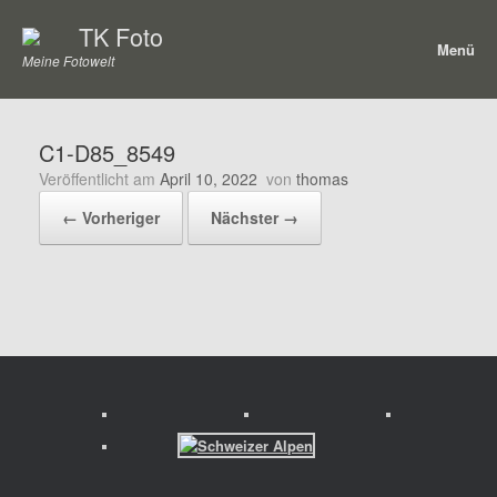
Zum
TK Foto
Inhalt
Menü
springen
Meine Fotowelt
C1-D85_8549
Veröffentlicht am
April 10, 2022
von
thomas
← Vorheriger
Nächster →