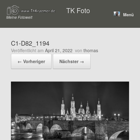
Zum
TK Foto
Inhalt
Menü
springen
Meine Fotowelt
C1-D82_1194
Veröffentlicht am
April 21, 2022
von
thomas
← Vorheriger
Nächster →