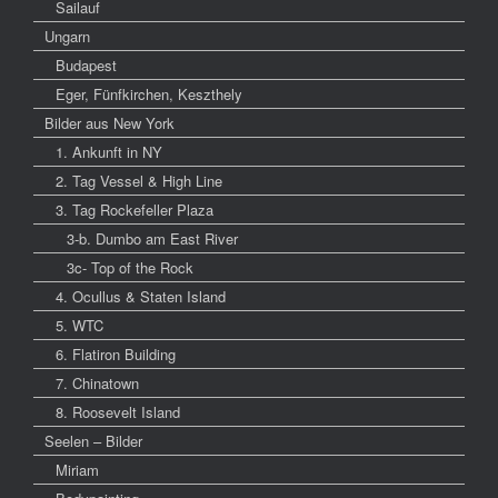
Sailauf
Ungarn
Budapest
Eger, Fünfkirchen, Keszthely
Bilder aus New York
1. Ankunft in NY
2. Tag Vessel & High Line
3. Tag Rockefeller Plaza
3-b. Dumbo am East River
3c- Top of the Rock
4. Ocullus & Staten Island
5. WTC
6. Flatiron Building
7. Chinatown
8. Roosevelt Island
Seelen – Bilder
Miriam