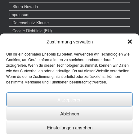
Sierra Nevada
Impressum
Datenschutz-Klausel
Cookie-Richtlinie (EU)
Zustimmung verwalten
Um dir ein optimales Erlebnis zu bieten, verwenden wir Technologien wie
weitere interessante Links
Cookies, um Geräteinformationen zu speichern und/oder darauf
zuzugreifen. Wenn du diesen Technologien zustimmst, können wir Daten
www.hochzeitsfoto-tk.de
wie das Surfverhalten oder eindeutige IDs auf dieser Website verarbeiten.
Wenn du deine Zustimmung nicht erteilst oder zurückziehst, können
www.fotografie-kraemer.de
bestimmte Merkmale und Funktionen beeinträchtigt werden.
Fotocommunity
Akzeptieren
E-Mail: thomas ( @) thomas-kraemer-fotografie.de
Ablehnen
Einstellungen ansehen
Ein Theme von
SiteOrigin