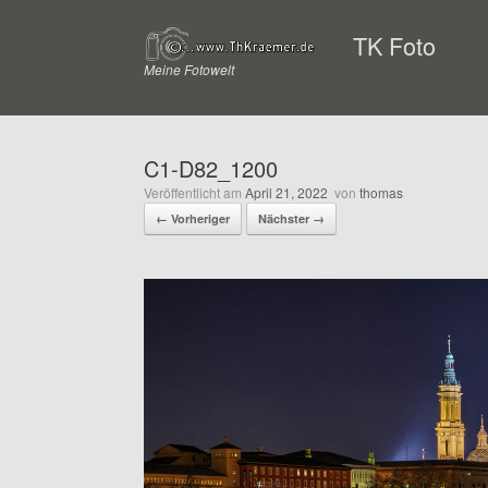
Zum
Inhalt
TK Foto
springen
Meine Fotowelt
C1-D82_1200
Veröffentlicht am
April 21, 2022
von
thomas
← Vorheriger
Nächster →