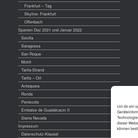
Frankfurt – Tag
Skyline- Frankfurt
Offenbach
Spanien Dez 2021 und Januar 2022
Sevilla
Saragossa
San Roque
Motril
Tarifa-Strand
Tarifa – Ort
Antequera
Ronda
Peniscola
Um dir ein o
Embalse de Guadalcacin II
Geräteinfor
Technologien
Sierra Nevada
dieser Websi
Impressum
können best
Datenschutz-Klausel