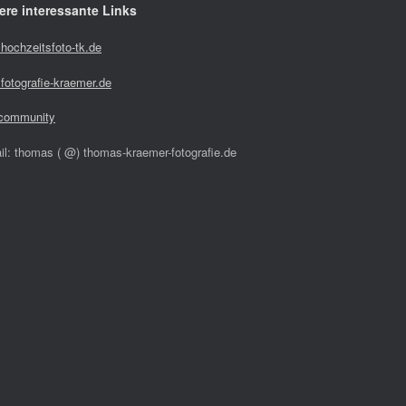
ere interessante Links
hochzeitsfoto-tk.de
fotografie-kraemer.de
community
il: thomas ( @) thomas-kraemer-fotografie.de