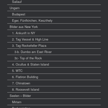
Sailauf
Ungarn
Budapest
Eger, Fünfkirchen, Keszthely
Bilder aus New York
1. Ankunft in NY
2. Tag Vessel & High Line
3. Tag Rockefeller Plaza
3-b. Dumbo am East River
3c- Top of the Rock
4. Ocullus & Staten Island
5. WTC
6. Flatiron Building
7. Chinatown
8. Roosevelt Island
Seelen – Bilder
Miriam