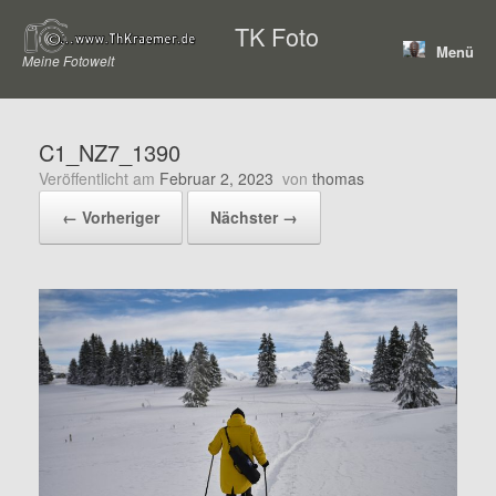
Zum
TK Foto
Inhalt
Menü
springen
Meine Fotowelt
C1_NZ7_1390
Veröffentlicht am
Februar 2, 2023
von
thomas
← Vorheriger
Nächster →