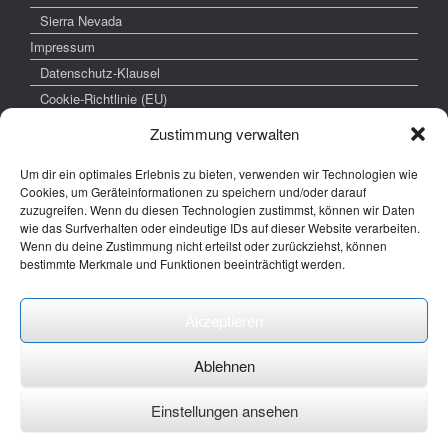
Sierra Nevada
Impressum
Datenschutz-Klausel
Cookie-Richtlinie (EU)
Zustimmung verwalten
Um dir ein optimales Erlebnis zu bieten, verwenden wir Technologien wie
weitere interessante Links
Cookies, um Geräteinformationen zu speichern und/oder darauf
zuzugreifen. Wenn du diesen Technologien zustimmst, können wir Daten
www.hochzeitsfoto-tk.de
wie das Surfverhalten oder eindeutige IDs auf dieser Website verarbeiten.
Wenn du deine Zustimmung nicht erteilst oder zurückziehst, können
www.fotografie-kraemer.de
bestimmte Merkmale und Funktionen beeinträchtigt werden.
Fotocommunity
Akzeptieren
E-Mail: thomas ( @) thomas-kraemer-fotografie.de
Ablehnen
Einstellungen ansehen
Ein Theme von
SiteOrigin