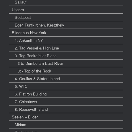
Sailauf
Ungarn
Budapest
Eger, Fünfkirchen, Keszthely
Bilder aus New York
1. Ankunft in NY
2. Tag Vessel & High Line
3. Tag Rockefeller Plaza
3-b. Dumbo am East River
3c- Top of the Rock
4. Ocullus & Staten Island
5. WTC
6. Flatiron Building
7. Chinatown
8. Roosevelt Island
Seelen – Bilder
Miriam