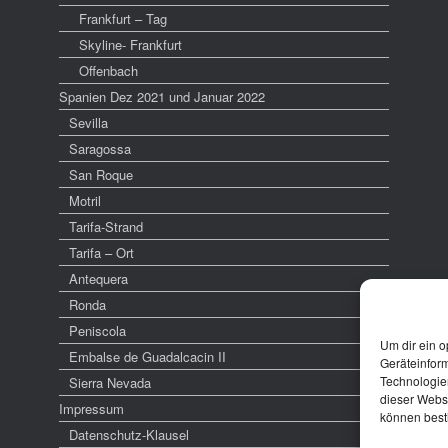
Frankfurt – Tag
Skyline- Frankfurt
Offenbach
Spanien Dez 2021 und Januar 2022
Sevilla
Saragossa
San Roque
Motril
Tarifa-Strand
Tarifa – Ort
Antequera
Ronda
Peniscola
Um dir ein o
Embalse de Guadalcacin II
Geräteinfor
Technologien
Sierra Nevada
dieser Websi
Impressum
können best
Datenschutz-Klausel