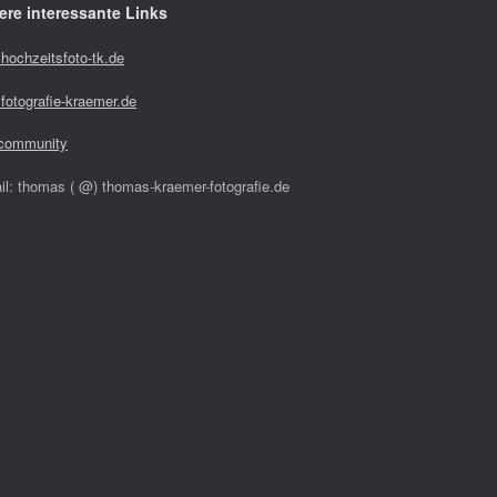
ere interessante Links
hochzeitsfoto-tk.de
fotografie-kraemer.de
community
il: thomas ( @) thomas-kraemer-fotografie.de