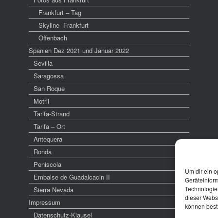
Frankfurt – Tag
Skyline- Frankfurt
Offenbach
Spanien Dez 2021 und Januar 2022
Sevilla
Saragossa
San Roque
Motril
Tarifa-Strand
Tarifa – Ort
Antequera
Ronda
Peniscola
Um dir ein o
Embalse de Guadalcacin II
Geräteinfor
Technologien
Sierra Nevada
dieser Websi
Impressum
können best
Datenschutz-Klausel