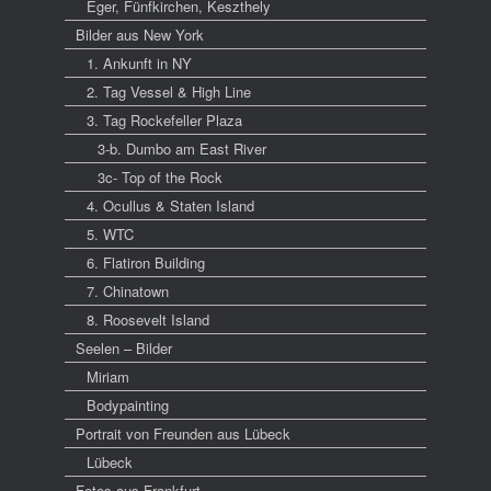
Eger, Fünfkirchen, Keszthely
Bilder aus New York
1. Ankunft in NY
2. Tag Vessel & High Line
3. Tag Rockefeller Plaza
3-b. Dumbo am East River
3c- Top of the Rock
4. Ocullus & Staten Island
5. WTC
6. Flatiron Building
7. Chinatown
8. Roosevelt Island
Seelen – Bilder
Miriam
Bodypainting
Portrait von Freunden aus Lübeck
Lübeck
Fotos aus Frankfurt