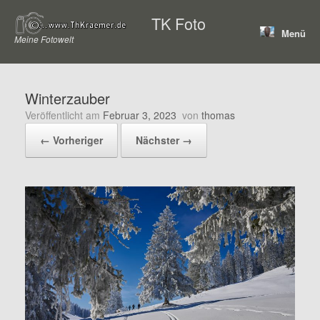
Zum
TK Foto
Inhalt
Menü
springen
Meine Fotowelt
Winterzauber
Veröffentlicht am
Februar 3, 2023
von
thomas
← Vorheriger
Nächster →