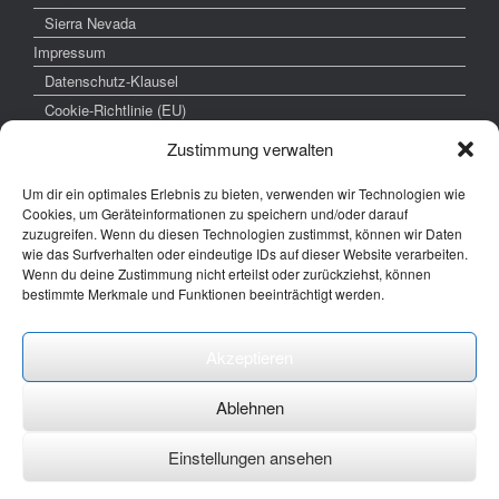
Sierra Nevada
Impressum
Datenschutz-Klausel
Cookie-Richtlinie (EU)
Zustimmung verwalten
Um dir ein optimales Erlebnis zu bieten, verwenden wir Technologien wie
weitere interessante Links
Cookies, um Geräteinformationen zu speichern und/oder darauf
zuzugreifen. Wenn du diesen Technologien zustimmst, können wir Daten
www.hochzeitsfoto-tk.de
wie das Surfverhalten oder eindeutige IDs auf dieser Website verarbeiten.
Wenn du deine Zustimmung nicht erteilst oder zurückziehst, können
www.fotografie-kraemer.de
bestimmte Merkmale und Funktionen beeinträchtigt werden.
Fotocommunity
Akzeptieren
E-Mail: thomas ( @) thomas-kraemer-fotografie.de
Ablehnen
Einstellungen ansehen
Ein Theme von
SiteOrigin