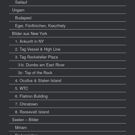
Sailauf
Ungarn
Budapest
Eger, Fünfkirchen, Keszthely
Bilder aus New York
1. Ankunft in NY
2. Tag Vessel & High Line
3. Tag Rockefeller Plaza
3-b. Dumbo am East River
3c- Top of the Rock
4. Ocullus & Staten Island
5. WTC
6. Flatiron Building
7. Chinatown
8. Roosevelt Island
Seelen – Bilder
Miriam