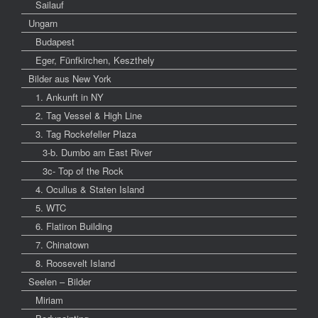
Sailauf
Ungarn
Budapest
Eger, Fünfkirchen, Keszthely
Bilder aus New York
1. Ankunft in NY
2. Tag Vessel & High Line
3. Tag Rockefeller Plaza
3-b. Dumbo am East River
3c- Top of the Rock
4. Ocullus & Staten Island
5. WTC
6. Flatiron Building
7. Chinatown
8. Roosevelt Island
Seelen – Bilder
Miriam