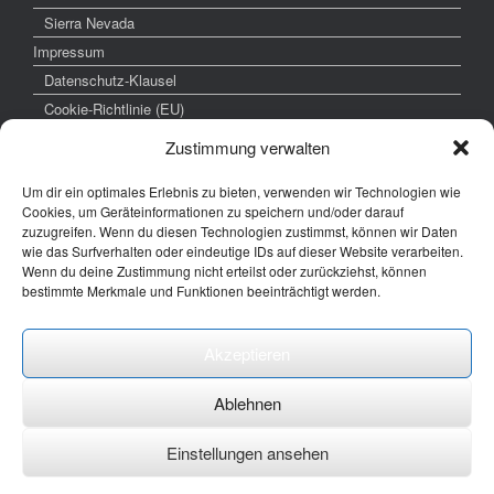
Sierra Nevada
Impressum
Datenschutz-Klausel
Cookie-Richtlinie (EU)
Zustimmung verwalten
Um dir ein optimales Erlebnis zu bieten, verwenden wir Technologien wie
weitere interessante Links
Cookies, um Geräteinformationen zu speichern und/oder darauf
zuzugreifen. Wenn du diesen Technologien zustimmst, können wir Daten
www.hochzeitsfoto-tk.de
wie das Surfverhalten oder eindeutige IDs auf dieser Website verarbeiten.
Wenn du deine Zustimmung nicht erteilst oder zurückziehst, können
www.fotografie-kraemer.de
bestimmte Merkmale und Funktionen beeinträchtigt werden.
Fotocommunity
Akzeptieren
E-Mail: thomas ( @) thomas-kraemer-fotografie.de
Ablehnen
Einstellungen ansehen
Ein Theme von
SiteOrigin