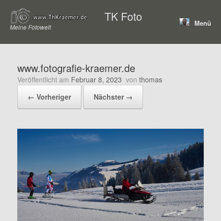
Zum
TK Foto
Inhalt
Menü
springen
Meine Fotowelt
www.fotografie-kraemer.de
Veröffentlicht am
Februar 8, 2023
von
thomas
← Vorheriger
Nächster →