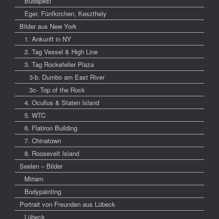
Budapest
Eger, Fünfkirchen, Keszthely
Bilder aus New York
1. Ankunft in NY
2. Tag Vessel & High Line
3. Tag Rockefeller Plaza
3-b. Dumbo am East River
3c- Top of the Rock
4. Ocullus & Staten Island
5. WTC
6. Flatiron Building
7. Chinatown
8. Roosevelt Island
Seelen – Bilder
Miriam
Bodypainting
Portrait von Freunden aus Lübeck
Lübeck