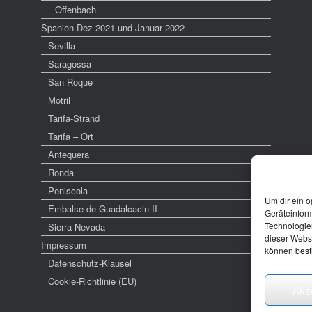
Offenbach
Spanien Dez 2021 und Januar 2022
Sevilla
Saragossa
San Roque
Motril
Tarifa-Strand
Tarifa – Ort
Antequera
Ronda
Peniscola
Um dir ein o
Embalse de Guadalcacin II
Geräteinfor
Technologien
Sierra Nevada
dieser Websi
Impressum
können best
Datenschutz-Klausel
Cookie-Richtlinie (EU)
Akz