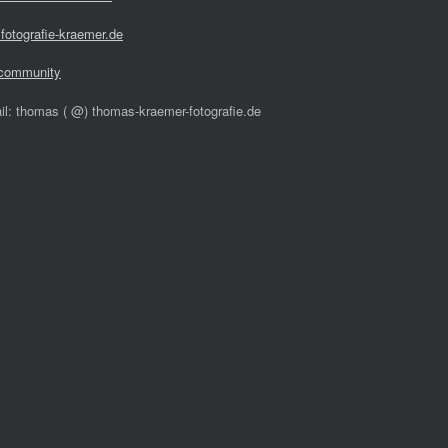
fotografie-kraemer.de
community
il: thomas ( @) thomas-kraemer-fotografie.de