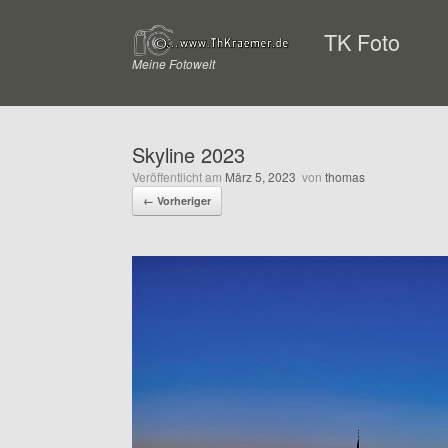
Zum
Inhalt
TK Foto
springen
Meine Fotowelt
Skyline 2023
Veröffentlicht am
März 5, 2023
von
thomas
← Vorheriger