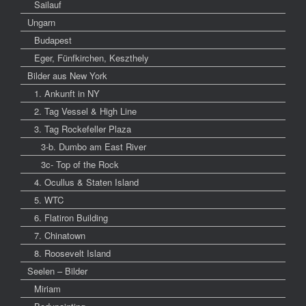
Sailauf
Ungarn
Budapest
Eger, Fünfkirchen, Keszthely
Bilder aus New York
1. Ankunft in NY
2. Tag Vessel & High Line
3. Tag Rockefeller Plaza
3-b. Dumbo am East River
3c- Top of the Rock
4. Ocullus & Staten Island
5. WTC
6. Flatiron Building
7. Chinatown
8. Roosevelt Island
Seelen – Bilder
Miriam