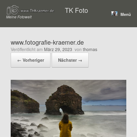
Zum
TK Foto
Inhalt
Menü
springen
Meine Fotowelt
www.fotografie-kraemer.de
Veröffentlicht am
März 29, 2023
von
thomas
← Vorheriger
Nächster →