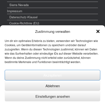
Sierra Nevada
Impressum
Datenschutz-Klausel
Cookie-Richtlinie (EU)
Zustimmung verwalten
Um dir ein optimales Erlebnis zu bieten, verwenden wir Technologien wie
weitere interessante Links
Cookies, um Geräteinformationen zu speichern und/oder darauf
zuzugreifen. Wenn du diesen Technologien zustimmst, können wir Daten
www.hochzeitsfoto-tk.de
wie das Surfverhalten oder eindeutige IDs auf dieser Website verarbeiten.
Wenn du deine Zustimmung nicht erteilst oder zurückziehst, können
www.fotografie-kraemer.de
bestimmte Merkmale und Funktionen beeinträchtigt werden.
Fotocommunity
Akzeptieren
E-Mail: thomas ( @) thomas-kraemer-fotografie.de
Ablehnen
Einstellungen ansehen
Ein Theme von
SiteOrigin