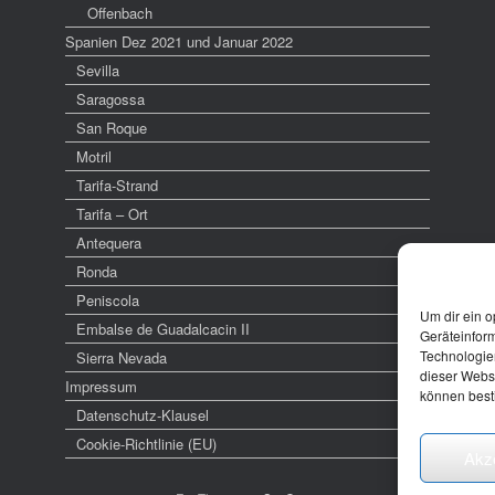
Offenbach
Spanien Dez 2021 und Januar 2022
Sevilla
Saragossa
San Roque
Motril
Tarifa-Strand
Tarifa – Ort
Antequera
Ronda
Peniscola
Um dir ein o
Embalse de Guadalcacin II
Geräteinfor
Technologien
Sierra Nevada
dieser Websi
Impressum
können best
Datenschutz-Klausel
Cookie-Richtlinie (EU)
Akz