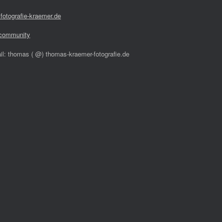
fotografie-kraemer.de
community
il: thomas ( @) thomas-kraemer-fotografie.de