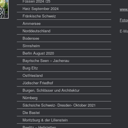
Füssen 2024 /25
Harz September 2024
www.
Fränkische Schweiz
Foto
Ammersee
Norddeutschland
E-Ma
Bodensee
Sinnsheim
Berlin August 2020
Bayrische Seen – Jachenau
Burg Eltz
Ostfriesland
Jüdischer Friedhof
Burgen, Schlösser und Architektur
Nürnberg
Sächsiche Schweiz- Dresden- Oktober 2021
Die Bastei
Moritzburg & der Lilienstein
Beelitz – Heilstetten