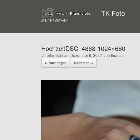
Zum
Inhalt
TK Foto
springen
Meine Fotowelt
HochzeitDSC_4868-1024×680
Veröffentlicht am
Dezember 6, 2022
von
thomas
← Vorheriger
Nächster →