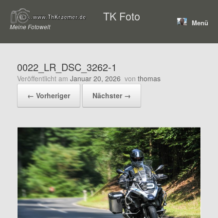
Zum
TK Foto
Inhalt
Menü
springen
Meine Fotowelt
0022_LR_DSC_3262-1
Veröffentlicht am
Januar 20, 2026
von
thomas
← Vorheriger
Nächster →