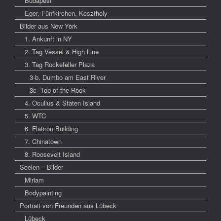
Budapest
Eger, Fünfkirchen, Keszthely
Bilder aus New York
1. Ankunft in NY
2. Tag Vessel & High Line
3. Tag Rockefeller Plaza
3-b. Dumbo am East River
3c- Top of the Rock
4. Ocullus & Staten Island
5. WTC
6. Flatiron Building
7. Chinatown
8. Roosevelt Island
Seelen – Bilder
Miriam
Bodypainting
Portrait von Freunden aus Lübeck
Lübeck