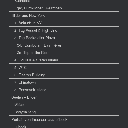
Budapest
Eger, Fünfkirchen, Keszthely
Bilder aus New York
1. Ankunft in NY
2. Tag Vessel & High Line
3. Tag Rockefeller Plaza
3-b. Dumbo am East River
3c- Top of the Rock
4. Ocullus & Staten Island
5. WTC
6. Flatiron Building
7. Chinatown
8. Roosevelt Island
Seelen – Bilder
Miriam
Bodypainting
Portrait von Freunden aus Lübeck
Lübeck