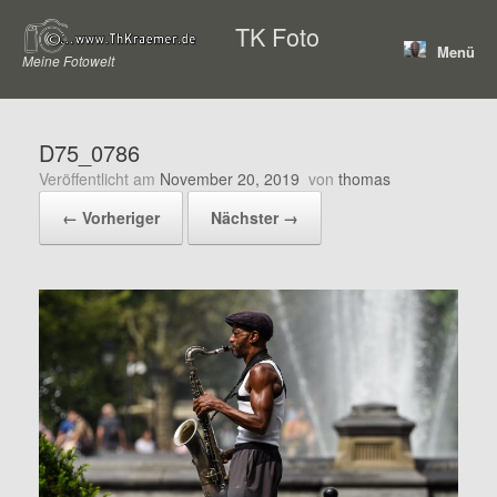
Zum
TK Foto
Inhalt
Menü
springen
Meine Fotowelt
D75_0786
Veröffentlicht am
November 20, 2019
von
thomas
← Vorheriger
Nächster →