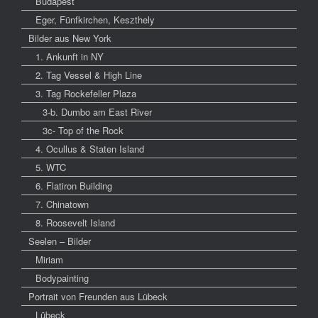
Budapest
Eger, Fünfkirchen, Keszthely
Bilder aus New York
1. Ankunft in NY
2. Tag Vessel & High Line
3. Tag Rockefeller Plaza
3-b. Dumbo am East River
3c- Top of the Rock
4. Ocullus & Staten Island
5. WTC
6. Flatiron Building
7. Chinatown
8. Roosevelt Island
Seelen – Bilder
Miriam
Bodypainting
Portrait von Freunden aus Lübeck
Lübeck