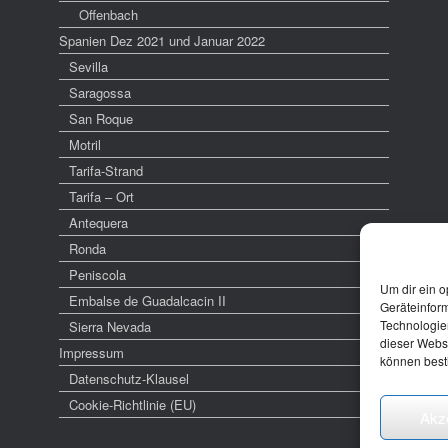
Offenbach
Spanien Dez 2021 und Januar 2022
Sevilla
Saragossa
San Roque
Motril
Tarifa-Strand
Tarifa – Ort
Antequera
Ronda
Peniscola
Um dir ein o
Embalse de Guadalcacin II
Geräteinfor
Technologien
Sierra Nevada
dieser Websi
Impressum
können best
Datenschutz-Klausel
Cookie-Richtlinie (EU)
Akz