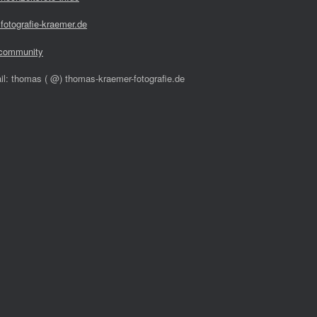
fotografie-kraemer.de
community
il: thomas ( @) thomas-kraemer-fotografie.de