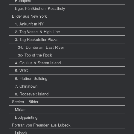
Budapest
Eger, Fünfkirchen, Keszthely
Bilder aus New York
1. Ankunft in NY
2. Tag Vessel & High Line
3. Tag Rockefeller Plaza
3-b. Dumbo am East River
3c- Top of the Rock
4. Ocullus & Staten Island
5. WTC
6. Flatiron Building
7. Chinatown
8. Roosevelt Island
Seelen – Bilder
Miriam
Bodypainting
Portrait von Freunden aus Lübeck
Lübeck