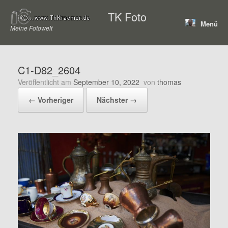
Zum
TK Foto
Inhalt
Menü
springen
Meine Fotowelt
C1-D82_2604
Veröffentlicht am
September 10, 2022
von
thomas
← Vorheriger
Nächster →