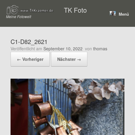
Zum
TK Foto
Inhalt
Menü
springen
Meine Fotowelt
C1-D82_2621
Veröffentlicht am
September 10, 2022
von
thomas
← Vorheriger
Nächster →