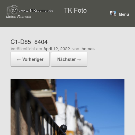
Zum
TK Foto
Inhalt
Menü
springen
Meine Fotowelt
C1-D85_8404
Veröffentlicht am
April 12, 2022
von
thomas
← Vorheriger
Nächster →