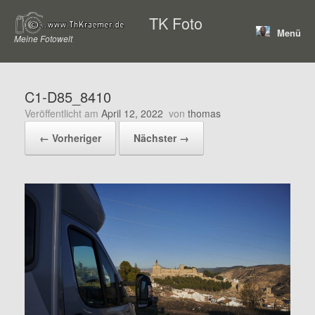
Zum
TK Foto
Inhalt
Menü
springen
Meine Fotowelt
C1-D85_8410
Veröffentlicht am
April 12, 2022
von
thomas
← Vorheriger
Nächster →