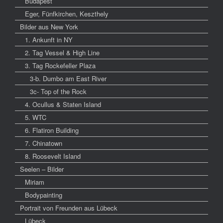
Budapest
Eger, Fünfkirchen, Keszthely
Bilder aus New York
1. Ankunft in NY
2. Tag Vessel & High Line
3. Tag Rockefeller Plaza
3-b. Dumbo am East River
3c- Top of the Rock
4. Ocullus & Staten Island
5. WTC
6. Flatiron Building
7. Chinatown
8. Roosevelt Island
Seelen – Bilder
Miriam
Bodypainting
Portrait von Freunden aus Lübeck
Lübeck