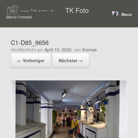
Zum
TK Foto
Inhalt
Menü
springen
Meine Fotowelt
C1-D85_9656
Veröffentlicht am
April 10, 2022
von
thomas
← Vorheriger
Nächster →