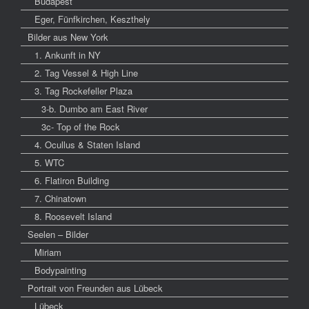
Budapest
Eger, Fünfkirchen, Keszthely
Bilder aus New York
1. Ankunft in NY
2. Tag Vessel & High Line
3. Tag Rockefeller Plaza
3-b. Dumbo am East River
3c- Top of the Rock
4. Ocullus & Staten Island
5. WTC
6. Flatiron Building
7. Chinatown
8. Roosevelt Island
Seelen – Bilder
Miriam
Bodypainting
Portrait von Freunden aus Lübeck
Lübeck