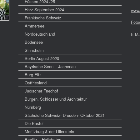
Füssen 2024 /25
Harz September 2024
www.
Fränkische Schweiz
Foto
Ammersee
Norddeutschland
E-Ma
Bodensee
Sinnsheim
Berlin August 2020
Bayrische Seen – Jachenau
Burg Eltz
Ostfriesland
Jüdischer Friedhof
Burgen, Schlösser und Architektur
Nürnberg
Sächsiche Schweiz- Dresden- Oktober 2021
Die Bastei
Moritzburg & der Lilienstein
Beelitz – Heilstetten