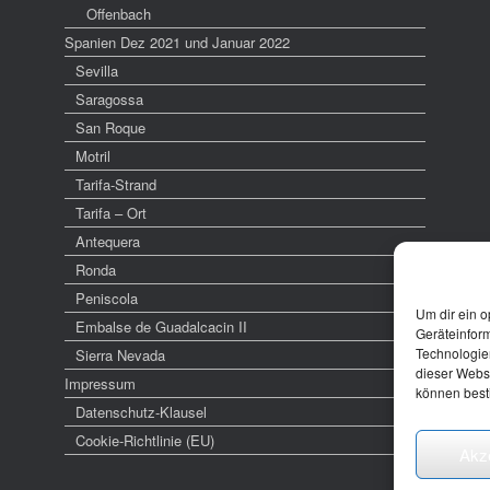
Offenbach
Spanien Dez 2021 und Januar 2022
Sevilla
Saragossa
San Roque
Motril
Tarifa-Strand
Tarifa – Ort
Antequera
Ronda
Peniscola
Um dir ein o
Embalse de Guadalcacin II
Geräteinfor
Technologien
Sierra Nevada
dieser Websi
Impressum
können best
Datenschutz-Klausel
Cookie-Richtlinie (EU)
Akz