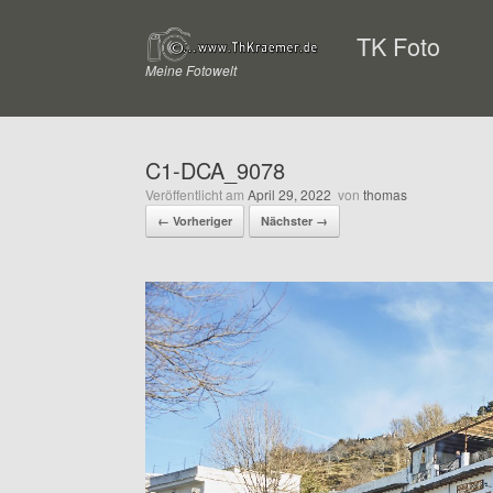
Zum
Inhalt
TK Foto
springen
Meine Fotowelt
C1-DCA_9078
Veröffentlicht am
April 29, 2022
von
thomas
← Vorheriger
Nächster →