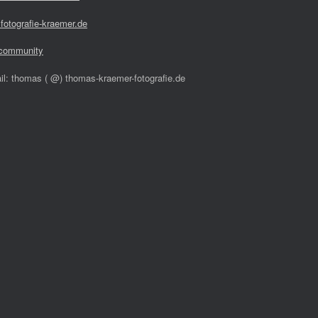
fotografie-kraemer.de
community
il: thomas ( @) thomas-kraemer-fotografie.de