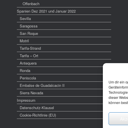
Offenbach
Spanien Dez 2021 und Januar 2022
Sevilla
Saragossa
San Roque
Motril
Tarifa-Strand
Tarifa – Ort
Antequera
Ronda
Peniscola
Um dir ein o
Embalse de Guadalcacin II
Geräteinfor
Technologien
Sierra Nevada
dieser Websi
Impressum
können best
Datenschutz-Klausel
Cookie-Richtlinie (EU)
Akz