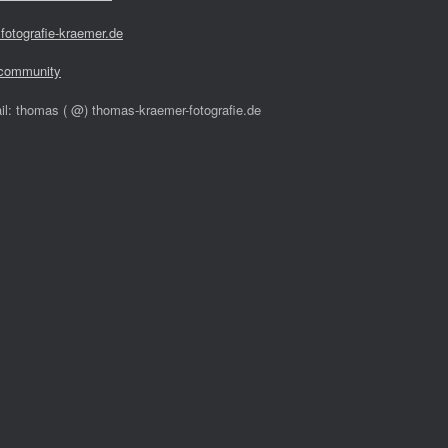
fotografie-kraemer.de
community
il: thomas ( @) thomas-kraemer-fotografie.de