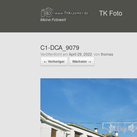
Zum
Inhalt
TK Foto
springen
Meine Fotowelt
C1-DCA_9079
Veröffentlicht am
April 29, 2022
von
thomas
← Vorheriger
Nächster →