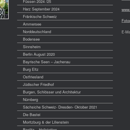
Füssen 2024 /25
Harz September 2024
www.
Fränkische Schweiz
Foto
Ammersee
Norddeutschland
E-Ma
Bodensee
Sinnsheim
Berlin August 2020
Bayrische Seen – Jachenau
Burg Eltz
Ostfriesland
Jüdischer Friedhof
Burgen, Schlösser und Architektur
Nürnberg
Sächsiche Schweiz- Dresden- Oktober 2021
Die Bastei
Moritzburg & der Lilienstein
Beelitz – Heilstetten